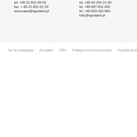
tel. +48-22-831-69-02
tel. +48-42-254-21-00
fax. + 48-22-831-01-33
tel. +48-697-651-600
warszawa@agroland.pl
tel. +48-603-292-964
lodz@agroland.pl
Sur la compagnie
Actualités
Offre
Politique environnementale
Trophée et pr